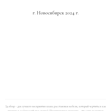
Зд обзор - для лучшего восприятия плана расстановки мебели, который чертиться как
правило в 2д (плоский вид сверху). Планировочное решение - это один из первых
этапов создания дизайн-проект. Здесь важно определиться с мебелью, крупной
техникой, их размерами и задачами. При составлении учитываются правила
эргономики, состав семьи, образ жизни заказчика и многие другие нюансы. Подбор/
корректировка стиля, выбор цвета, фактур, материалов и т.п. - это уже следующие
этапы.
ВЫСТАВКА S.BUILD ДИЗАЙНЕРСКАЯ КАПСУЛА
"НАЧАЛО"